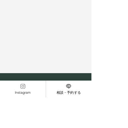
Instagram
相談・予約する
駐車場について
〒940-2121
新潟県長岡市喜多町1084-4